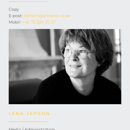
Copy
E-post:
stefanh@ahlqvist-co.se
Mobil:
+46 73-324 25 37
LENA JEPSON
Media / Administration