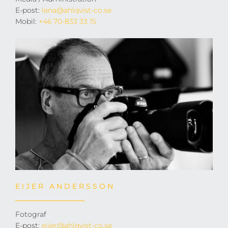
E-post:
lena@ahlqvist-co.se
Mobil:
+46 70-833 33 15
EIJER ANDERSSON
Fotograf
E-post:
eijer@ahlqvist-co.se