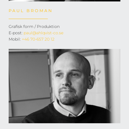
PAUL BROMAN
Grafisk form / Produktion
E-post:
paul@ahlqvist-co.se
Mobil:
+46 70-657 20 12