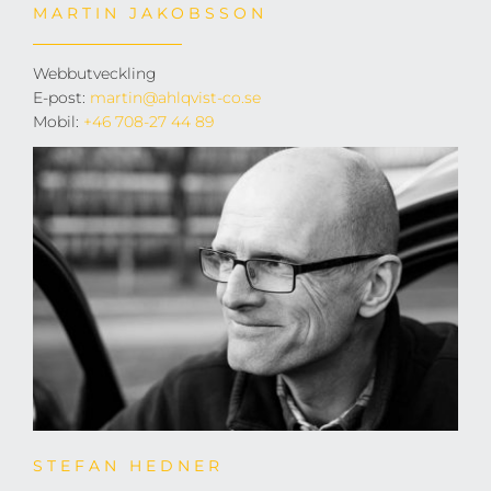
MARTIN JAKOBSSON
Webbutveckling
E-post:
martin@ahlqvist-co.se
Mobil:
+46 708-27 44 89
STEFAN HEDNER